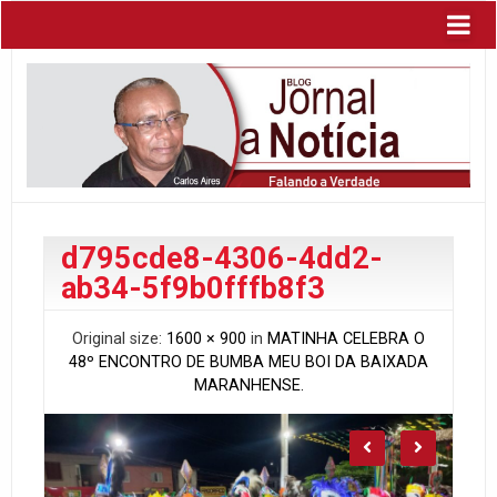
d795cde8-4306-4dd2-
ab34-5f9b0fffb8f3
Original size:
1600 × 900
in
MATINHA CELEBRA O
48º ENCONTRO DE BUMBA MEU BOI DA BAIXADA
MARANHENSE.